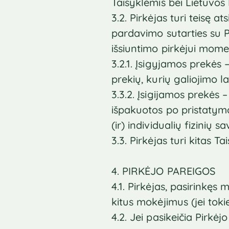
Taisyklėmis bei Lietuvos 
3.2. Pirkėjas turi teisę 
pardavimo sutarties su Pa
išsiuntimo pirkėjui mome
3.2.1. Įsigyjamos prekės 
prekių, kurių galiojimo l
3.3.2. Įsigijamos prekės 
išpakuotos po pristatymo
(ir) individualių fizinių 
3.3. Pirkėjas turi kitas 
4. PIRKĖJO PAREIGOS
4.1. Pirkėjas, pasirinkęs
kitus mokėjimus (jei toki
4.2. Jei pasikeičia Pirkė