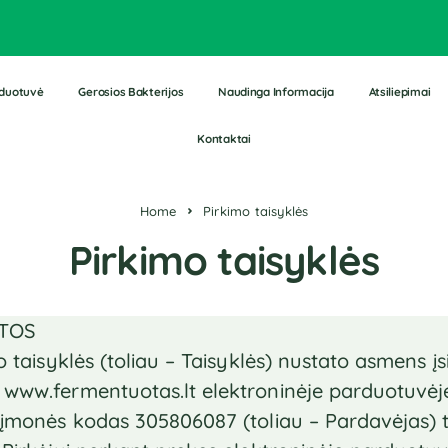
duotuvė
Gerosios Bakterijos
Naudinga Informacija
Atsiliepimai
Kontaktai
Home
Pirkimo taisyklės
Pirkimo taisyklės
ATOS
 taisyklės (toliau – Taisyklės) nustato asmens į
ww.fermentuotas.lt elektroninėje parduotuvėje (t
įmonės kodas 305806087 (toliau – Pardavėjas) t