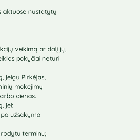
sės aktuose nustatytų
kcijų veikimą ar dalį jų,
iklos pokyčiai neturi
, jeigu Pirkėjas,
oninių mokėjimų
arbo dienas.
 jei:
as po užsakymo
urodytu terminu;