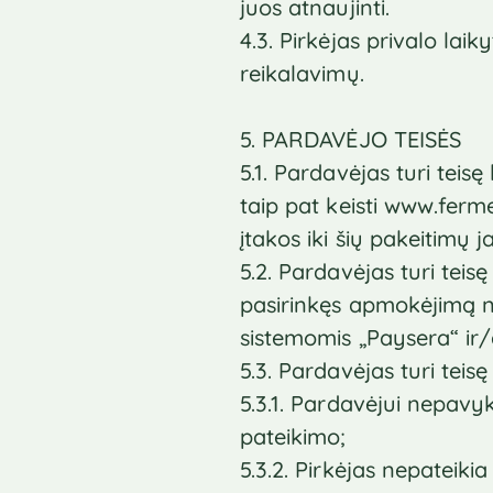
juos atnaujinti.
4.3. Pirkėjas privalo lai
reikalavimų.
5. PARDAVĖJO TEISĖS
5.1. Pardavėjas turi teisę
taip pat keisti www.ferme
įtakos iki šių pakeitimų 
5.2. Pardavėjas turi teis
pasirinkęs apmokėjimą n
sistemomis „Paysera“ ir
5.3. Pardavėjas turi teisę
5.3.1. Pardavėjui nepavy
pateikimo;
5.3.2. Pirkėjas nepateik