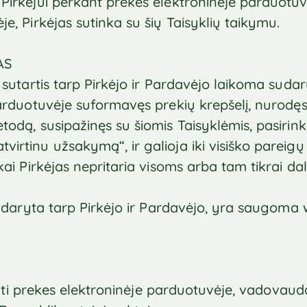
Pirkėjui perkant prekes elektroninėje parduotu
e, Pirkėjas sutinka su šių Taisyklių taikymu.
AS
 sutartis tarp Pirkėjo ir Pardavėjo laikoma suda
parduotuvėje suformavęs prekių krepšelį, nurodę
todą, susipažinęs su šiomis Taisyklėmis, pasiri
irtinu užsakymą“, ir galioja iki visiško pareigų 
ai Pirkėjas nepritaria visoms arba tam tikrai dalia
 sudaryta tarp Pirkėjo ir Pardavėjo, yra saugoma
pirkti prekes elektroninėje parduotuvėje, vadovau