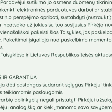
ia Pardavėjui sutikimo jo asmens duomenų tikrinim
pakenkti elektroninės parduotuvės darbui ar stabi
stinio perspėjimo apriboti, sustabdyti (nutraukt
 neatsako už jokius su tuo susijusius Pirkėjo nuo
ę vienašališkai pakeisti šias Taisykles, jas paske
e. Pakeitimai įsigalioja nuo paskelbimo moment
s.
s Taisyklėse ir Lietuvos Respublikos teisės aktuo
S IR GARANTIJA
goja dėti pastangas sudarant sąlygas Pirkėjui ti
s teikiamomis paslaugomis.
varbių aplinkybių negali pristatyti Pirkėjui užsaky
irkėjui analogišką ar kiek įmanoma savo savybė