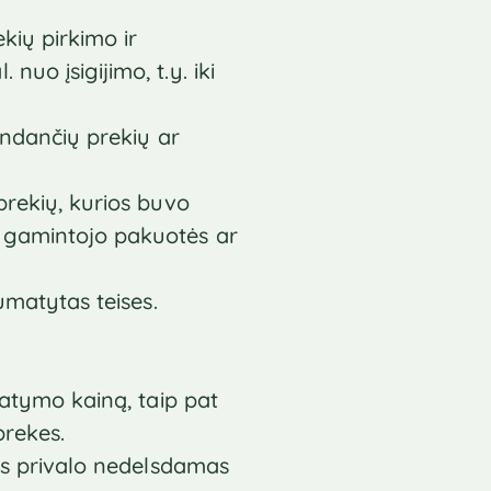
ekių pirkimo ir
uo įsigijimo, t.y. iki
gendančių prekių ar
prekių, kurios buvo
s gamintojo pakuotės ar
numatytas teises.
tatymo kainą, taip pat
prekes.
jas privalo nedelsdamas