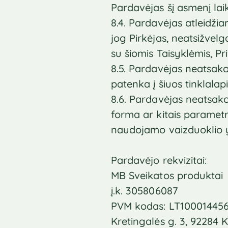
Pardavėjas šį asmenį laik
8.4. Pardavėjas atleidžia
jog Pirkėjas, neatsižvel
su šiomis Taisyklėmis, P
8.5. Pardavėjas neatsako 
patenka į šiuos tinklala
8.6. Pardavėjas neatsako
forma ar kitais parametr
naudojamo vaizduoklio
Pardavėjo rekvizitai:
MB Sveikatos produktai
į.k. 305806087
PVM kodas: LT10001445
Kretingalės g. 3, 92284 K