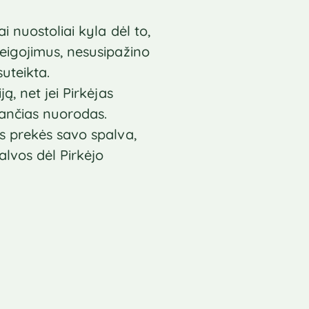
 nuostoliai kyla dėl to,
reigojimus, nesusipažino
uteikta.
ą, net jei Pirkėjas
sančias nuorodas.
s prekės savo spalva,
alvos dėl Pirkėjo