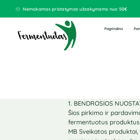
Nemokamas pristatymas užsakymams nuo 50€
Pagrindinis
Par
1. BENDROSIOS NUOST
Šios pirkimo ir pardavimo
fermentuotus produktus w
MB Sveikatos produktai, 