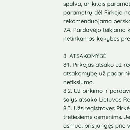
spalva, ar kitais paramet
parametrų dėl Pirkėjo na
rekomenduojama perskai
7.4. Pardavėjo teikiama k
netinkamos kokybės prekę
8. ATSAKOMYBĖ
8.1. Pirkėjas atsako už 
atsakomybę už padariniu
netikslumo.
8.2. Už pirkimo ir parda
šalys atsako Lietuvos Re
8.3. Užsiregistravęs Pi
tretiesiems asmenims. Je
asmuo, prisijungęs prie