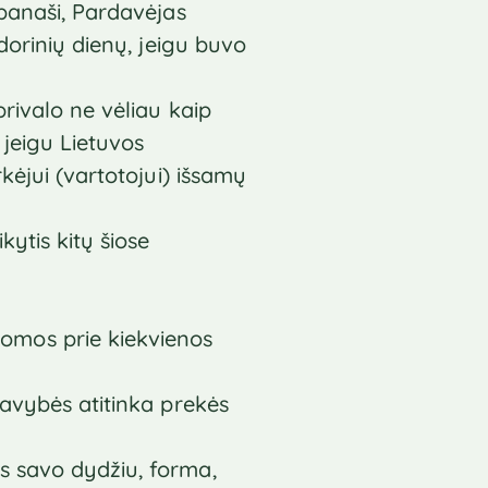
 panaši, Pardavėjas
dorinių dienų, jeigu buvo
privalo ne vėliau kaip
 jeigu Lietuvos
kėjui (vartotojui) išsamų
kytis kitų šiose
omos prie kiekvienos
savybės atitinka prekės
s savo dydžiu, forma,