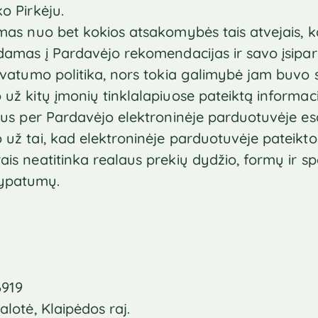
o Pirkėju.
mas nuo bet kokios atsakomybės tais atvejais, kai
gdamas į Pardavėjo rekomendacijas ir savo įsipa
rivatumo politika, nors tokia galimybė jam buvo s
už kitų įmonių tinklalapiuose pateiktą informacij
pius per Pardavėjo elektroninėje parduotuvėje e
 už tai, kad elektroninėje parduotuvėje pateikto
ais neatitinka realaus prekių dydžio, formų ir sp
 ypatumų.
6919
alotė, Klaipėdos raj.