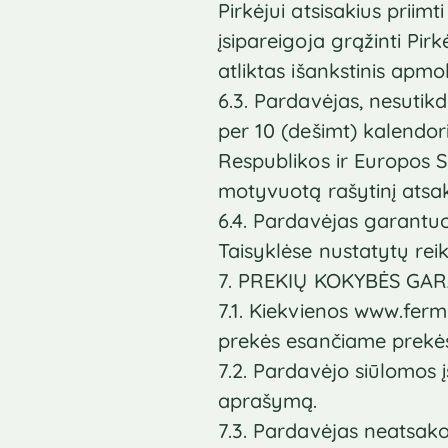
Pirkėjui atsisakius prii
įsipareigoja grąžinti Pir
atliktas išankstinis apmo
6.3. Pardavėjas, nesutikd
per 10 (dešimt) kalendor
Respublikos ir Europos Są
motyvuotą rašytinį ats
6.4. Pardavėjas garantuoj
Taisyklėse nustatytų rei
7. PREKIŲ KOKYBĖS GA
7.1. Kiekvienos www.fer
prekės esančiame prekė
7.2. Pardavėjo siūlomos 
aprašymą.
7.3. Pardavėjas neatsako