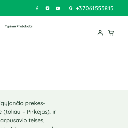
+37061555815
Tyrimų Protokolai
sigyjančio prekes-
oliau – Pirkėjas), ir
arpusavio teises,