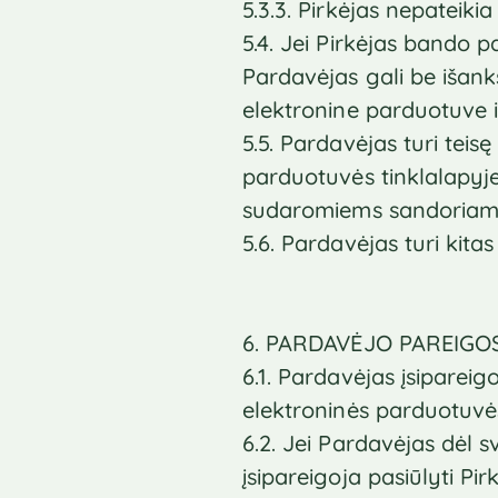
5.3.3. Pirkėjas nepateik
5.4. Jei Pirkėjas bando 
Pardavėjas gali be išank
elektronine parduotuve ir
5.5. Pardavėjas turi teis
parduotuvės tinklalapyj
sudaromiems sandoriam
5.6. Pardavėjas turi kita
6. PARDAVĖJO PAREIGO
6.1. Pardavėjas įsiparei
elektroninės parduotuvė
6.2. Jei Pardavėjas dėl s
įsipareigoja pasiūlyti P