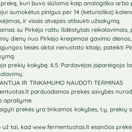
mti prekę, kuri buvo siūloma kaip analogiška arba
kėjui sumokėtus pinigus per 14 (keturiolika) kalen
kėjimas, ir visais atvejais atšaukti užsakymą.
amas su Pirkėjo raštu išdėstytais reikalavimais, 
inių dienų nuo Pirkėjo kreipimosi gavimo dienos,
jungos teisės aktai nenustato kitaip, pateikti Pir
akymą.
a prekių kokybę. 6.5. Pardavėjas įsipareigoja lai
kalavimų.
RANTIJA IR TINKAMUMO NAUDOTI TERMINAS
mentuotas.lt parduodamos prekės savybės nurod
s aprašyme.
įsigyti prekės yra tinkamos kokybės, t.y. prekių 
 už tai, kad www.fermentuotas.lt esančios prekė