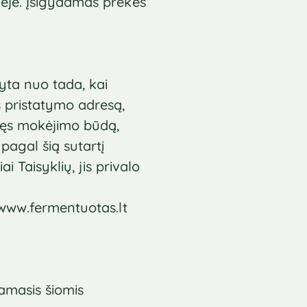
vėje. Įsigydamas prekes
ryta nuo tada, kai
s pristatymo adresą,
nkęs mokėjimo būdą,
pagal šią sutartį
i Taisyklių, jis privalo
 www.fermentuotas.lt
damasis šiomis