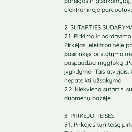
pareigas ir atsakomybę, 
elektroninėje parduotuvėj
2. SUTARTIES SUDARYM
2.1. Pirkimo ir pardavimo
Pirkėjas, elektroninėje 
pasirinkęs pristatymo me
paspaudžia mygtuką „Patv
įvykdymo. Tais atvejais, k
nepateikti užsakymo.
2.2. Kiekviena sutartis,
duomenų bazėje.
3. PIRKĖJO TEISĖS
3.1. Pirkėjas turi teisę 