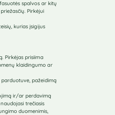
 fasuotės spalvos ar kitų
riežasčių. Pirkėjui
sių, kurias įsigijus
. Pirkėjas prisiima
duomenų klaidingumo ar
ne parduotuve, pažeidimą
ojimą ir/ar perdavimą
naudojasi trečiasis
ijungimo duomenimis,