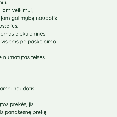
ui.
liam veikimui,
i) jam galimybę naudotis
stolius.
lbdamas elektroninės
o visiems po paskelbimo
se numatytas teises.
nkamai naudotis
tos prekės, jis
mis panašesnę prekę.