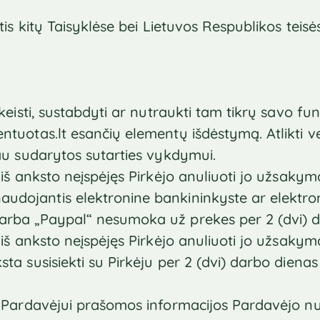
kytis kitų Taisyklėse bei Lietuvos Respublikos tei
 keisti, sustabdyti ar nutraukti tam tikrų savo fun
ntuotas.lt esančių elementų išdėstymą. Atlikti ve
jau sudarytos sutarties vykdymui.
ę iš anksto neįspėjęs Pirkėjo anuliuoti jo užsakymą
audojantis elektronine bankininkyste ar elektr
/arba „Paypal“ nesumoka už prekes per 2 (dvi) d
 iš anksto neįspėjęs Pirkėjo anuliuoti jo užsakymą,
ksta susisiekti su Pirkėju per 2 (dvi) darbo dien
ia Pardavėjui prašomos informacijos Pardavėjo n