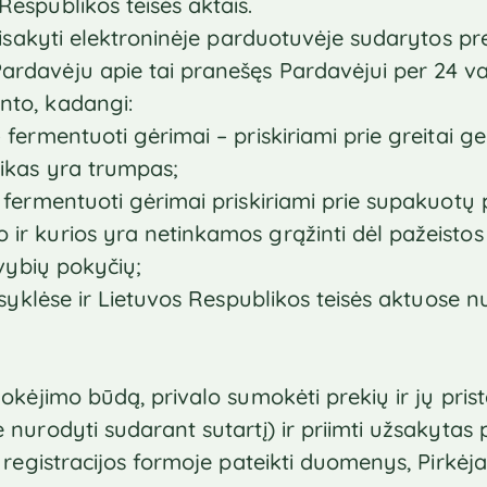
Respublikos teisės aktais.
atsisakyti elektroninėje parduotuvėje sudarytos pr
rdavėju apie tai pranešęs Pardavėjui per 24 val. n
nto, kadangi:
– fermentuoti gėrimai – priskiriami prie greitai 
aikas yra trumpas;
– fermentuoti gėrimai priskiriami prie supakuotų 
 ir kurios yra netinkamos grąžinti dėl pažeisto
savybių pokyčių;
Taisyklėse ir Lietuvos Respublikos teisės aktuose 
 mokėjimo būdą, privalo sumokėti prekių ir jų pris
e nurodyti sudarant sutartį) ir priimti užsakytas 
jo registracijos formoje pateikti duomenys, Pirkė