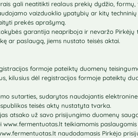
rais gali neatitikti realaus prekių dydžio, formų,
udojamo vaizduoklio ypatybių ar kitų techninių p
tyti prekės aprašymą.
okybės garantija neapriboja ir nevaržo Pirkėjų tei
 ar paslaugą, jiems nustato teisės aktai.
registracijos formoje pateiktų duomenų teisingumą
s, kilusius dėl registracijos formoje pateiktų 
vimo sutarties, sudarytos naudojantis elektroni
spublikos teisės aktų nustatyta tvarka.
rkėjas atsako už savo prisijungimo duomenų saug
i www.fermentuotas.lt teikiamomis paslaugomis 
 www.fermentuotas.lt naudodamasis Pirkėjo pris