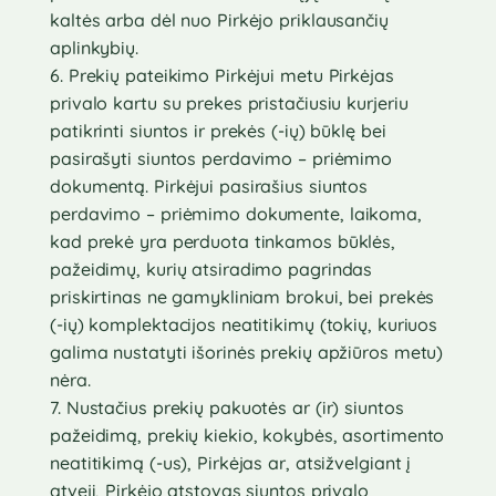
kaltės arba dėl nuo Pirkėjo priklausančių
aplinkybių.
6. Prekių pateikimo Pirkėjui metu Pirkėjas
privalo kartu su prekes pristačiusiu kurjeriu
patikrinti siuntos ir prekės (-ių) būklę bei
pasirašyti siuntos perdavimo – priėmimo
dokumentą. Pirkėjui pasirašius siuntos
perdavimo – priėmimo dokumente, laikoma,
kad prekė yra perduota tinkamos būklės,
pažeidimų, kurių atsiradimo pagrindas
priskirtinas ne gamykliniam brokui, bei prekės
(-ių) komplektacijos neatitikimų (tokių, kuriuos
galima nustatyti išorinės prekių apžiūros metu)
nėra.
7. Nustačius prekių pakuotės ar (ir) siuntos
pažeidimą, prekių kiekio, kokybės, asortimento
neatitikimą (-us), Pirkėjas ar, atsižvelgiant į
atvejį, Pirkėjo atstovas siuntos privalo