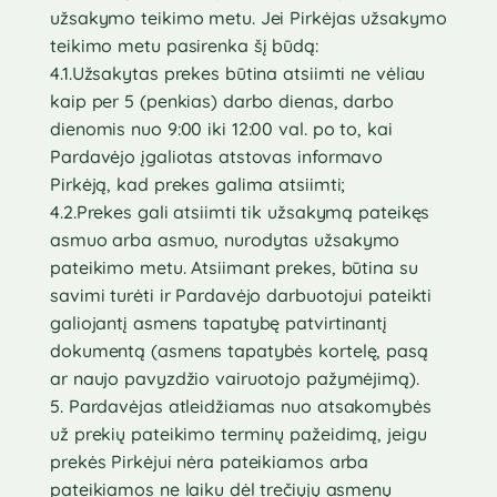
užsakymo teikimo metu. Jei Pirkėjas užsakymo
teikimo metu pasirenka šį būdą:
4.1.Užsakytas prekes būtina atsiimti ne vėliau
kaip per 5 (penkias) darbo dienas, darbo
dienomis nuo 9:00 iki 12:00 val. po to, kai
Pardavėjo įgaliotas atstovas informavo
Pirkėją, kad prekes galima atsiimti;
4.2.Prekes gali atsiimti tik užsakymą pateikęs
asmuo arba asmuo, nurodytas užsakymo
pateikimo metu. Atsiimant prekes, būtina su
savimi turėti ir Pardavėjo darbuotojui pateikti
galiojantį asmens tapatybę patvirtinantį
dokumentą (asmens tapatybės kortelę, pasą
ar naujo pavyzdžio vairuotojo pažymėjimą).
5. Pardavėjas atleidžiamas nuo atsakomybės
už prekių pateikimo terminų pažeidimą, jeigu
prekės Pirkėjui nėra pateikiamos arba
pateikiamos ne laiku dėl trečiųjų asmenų