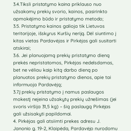
3.4.Tiksli pristatymo kaina priklauso nuo
užsakomų prekių svorio, kainos, pasirinkto
apmokėjimo būdo ir pristatymo metodo;
3.5. Pristatymo kainos galioja tik Lietuvos
teritorijoje, išskyrus Kuršių neriją. Dėl siuntimo į
kitas vietas Pardavėjas ir Pirkėjas gali susitarti
atskirai;
3.6. Jei planuojamą prekių pristatymo dieną
prekės nepristatomos, Pirkėjas nedelsdamas,
bet ne vėliau kaip kitą darbo dieną po
planuotos prekių pristatymo dienos, apie tai
informuoja Pardavėją;
3.7.Į prekių pristatymo į namus paslaugos
mokestį neįeina užsakytų prekių užnešimas (jei
svoris viršija 31,5 kg) – šią paslaugą Pirkėjas
gali užsisakyti papildomai.
4. Pirkėjas gali atsiimti prekes adresu J.
Janonio g. 19-2, Klaipėda, Pardavėjo nurodomu