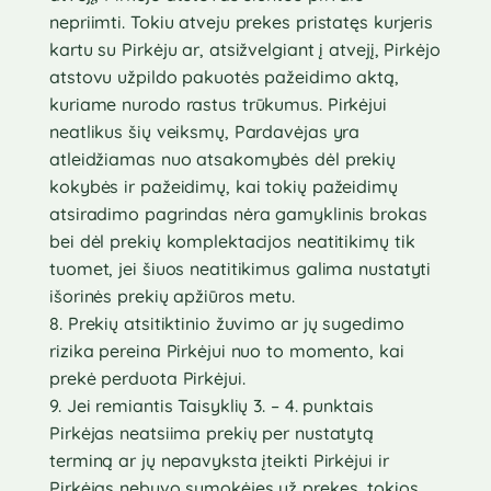
nepriimti. Tokiu atveju prekes pristatęs kurjeris
kartu su Pirkėju ar, atsižvelgiant į atvejį, Pirkėjo
atstovu užpildo pakuotės pažeidimo aktą,
kuriame nurodo rastus trūkumus. Pirkėjui
neatlikus šių veiksmų, Pardavėjas yra
atleidžiamas nuo atsakomybės dėl prekių
kokybės ir pažeidimų, kai tokių pažeidimų
atsiradimo pagrindas nėra gamyklinis brokas
bei dėl prekių komplektacijos neatitikimų tik
tuomet, jei šiuos neatitikimus galima nustatyti
išorinės prekių apžiūros metu.
8. Prekių atsitiktinio žuvimo ar jų sugedimo
rizika pereina Pirkėjui nuo to momento, kai
prekė perduota Pirkėjui.
9. Jei remiantis Taisyklių 3. – 4. punktais
Pirkėjas neatsiima prekių per nustatytą
terminą ar jų nepavyksta įteikti Pirkėjui ir
Pirkėjas nebuvo sumokėjęs už prekes, tokios