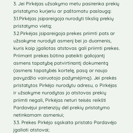
3. Jei Pirkėjas užsakymo metu pasirenka prekių
pristatymo kurjeriu ar paštomatu paslaugą:
3.1.Pirkėjas įsipareigoja nurodyti tikslią prekių
pristatymo vietą;
3.2.Pirkėjas įsipareigoja prekes priimti pats ar
užsakyme nurodyti asmenį bei jo duomenis,
kuris kaip įgaliotas atstovas gali priimti prekes.
Priimant prekes būtina pateikti galiojantį
asmens tapatybę patvirtinantį dokumentą
(asmens tapatybės kortelę, pasą ar naujo
pavyzdžio vairuotojo pažymėjimą). Jei prekės
pristatytos Pirkėjo nurodytu adresu, o Pirkėjas
ir užsakyme nurodytas jo atstovas prekių
priimti negali, Pirkėjas neturi teisės reikšti
Pardavėjui pretenzijų dėl prekių pristatymo
netinkamam asmeniui;
3.3. Prekes Pirkėjo sąskaita pristato Pardavėjo
įgalioti atstovai;