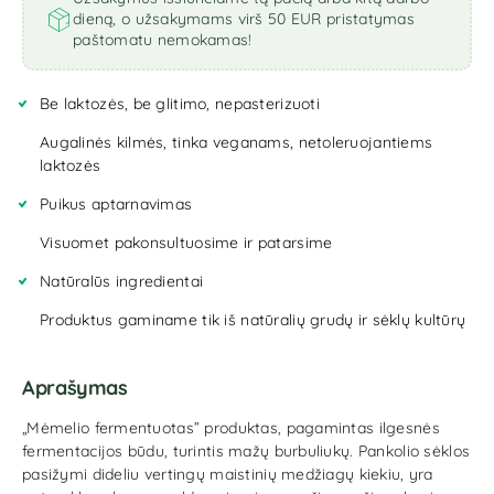
dieną, o užsakymams virš 50 EUR pristatymas
paštomatu nemokamas!
Be laktozės, be glitimo, nepasterizuoti
Augalinės kilmės, tinka veganams, netoleruojantiems
laktozės
Puikus aptarnavimas
Visuomet pakonsultuosime ir patarsime
Natūralūs ingredientai
Produktus gaminame tik iš natūralių grudų ir sėklų kultūrų
Aprašymas
„Mėmelio fermentuotas” produktas, pagamintas ilgesnės
fermentacijos būdu, turintis mažų burbuliukų. Pankolio sėklos
pasižymi dideliu vertingų maistinių medžiagų kiekiu, yra