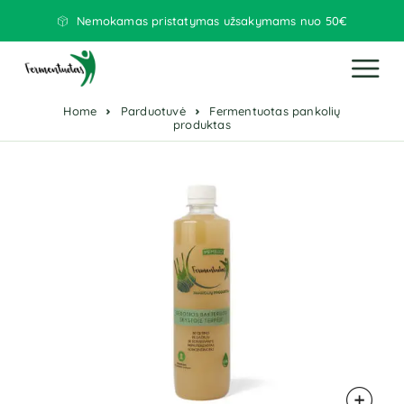
Nemokamas pristatymas užsakymams nuo 50€
Home
Parduotuvė
Fermentuotas pankolių
produktas