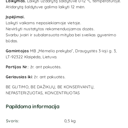
Laikymas.
Laikyti uždarytą šaldytuve 0-12 °C temperatūroje.
Atidarytą šaldytuve galima laikyti 12 mėn.
Įspėjimai.
Laikyti vaikams nepasiekiamoje vietoje.
Neviršyti nustatytos rekomenduojamos dozės.
Svarbu įvairi ir subalansuota mityba bei sveikas gyvenimo
būdas.
Gamintojas
MB „Mėmelio prekyba”, Draugystės 3-ioji g. 3,
LT-92322 Klaipėda, Lietuva.
Partijos Nr
.: žr. ant pakuotės.
Geriausias iki
: žr. ant pakuotės.
BE GLITIMO, BE DAŽIKLIŲ, BE KONSERVANTŲ,
NEPASTERIZUOTAS, KONCENTRUOTAS
Papildoma informacija
Svoris
0,5 kg