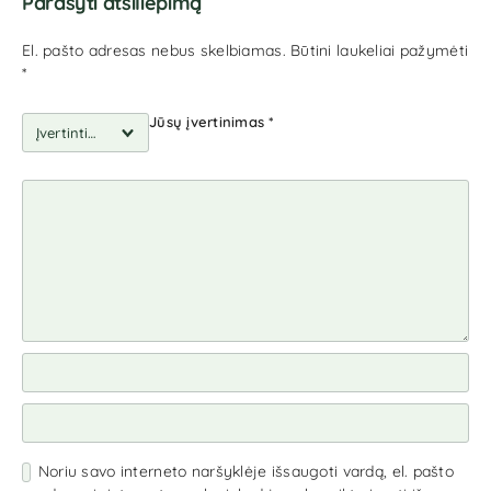
Parašyti atsiliepimą
El. pašto adresas nebus skelbiamas.
Būtini laukeliai pažymėti
*
Jūsų įvertinimas
*
Noriu savo interneto naršyklėje išsaugoti vardą, el. pašto