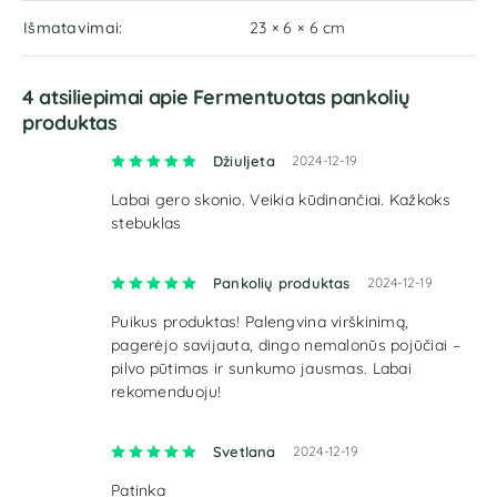
Išmatavimai
23 × 6 × 6 cm
4 atsiliepimai apie
Fermentuotas pankolių
produktas
Įvertinimas:
5
iš 5
Džiuljeta
2024-12-19
Labai gero skonio. Veikia kūdinančiai. Kažkoks
stebuklas
Įvertinimas:
5
iš 5
Pankolių produktas
2024-12-19
Puikus produktas! Palengvina virškinimą,
pagerėjo savijauta, dingo nemalonūs pojūčiai –
pilvo pūtimas ir sunkumo jausmas. Labai
rekomenduoju!
Įvertinimas:
5
iš 5
Svetlana
2024-12-19
Patinka