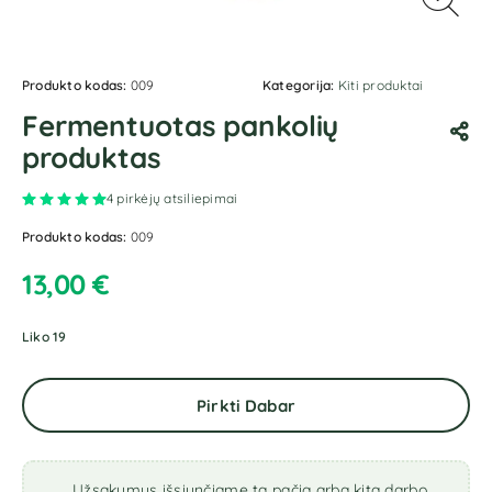
Produkto kodas:
009
Kategorija:
Kiti produktai
Fermentuotas pankolių
produktas
Įvertinimas:
5.00
iš 5 (viso įvertinimų:
4
)
4
pirkėjų atsiliepimai
Produkto kodas:
009
13,00
€
Liko 19
Pirkti Dabar
Užsakymus išsiunčiame tą pačią arba kitą darbo