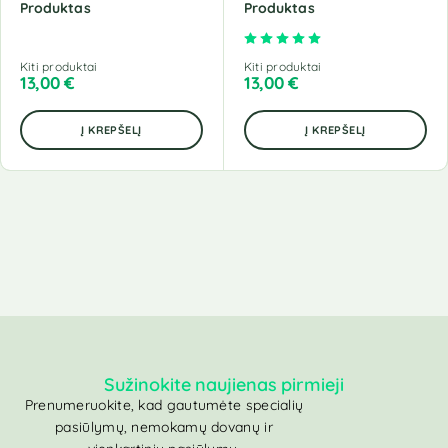
Produktas
Produktas
Įvertinimas:
5.00
iš 5
Kiti produktai
Kiti produktai
13,00
€
13,00
€
Į KREPŠELĮ
Į KREPŠELĮ
Sužinokite naujienas pirmieji
Prenumeruokite, kad gautumėte specialių
pasiūlymų, nemokamų dovanų ir