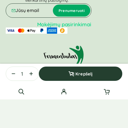
vienkartinių pasiūlymų.
Mokėjimų pasirinkimai
Į Krepšelį
Visos teisės saugomos © Mėmelio Fermentuotas 2025.
Svetainių priežiūra:
Websvetaines.lt