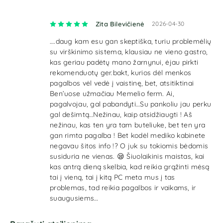
Įvertinimas:
5
iš 5
Zita Bilevičienė
2026-04-30
….daug kam esu gan skeptiška, turiu problemėlių
su virškinimo sistema, klausiau ne vieno gastro,
kas geriau padėtų mano žarnynui, ėjau pirkti
rekomenduotų ger.bakt, kurios dėl menkos
pagalbos vėl vedė į vaistinę, bet, atsitiktinai
Ben’uose užmačiau Memelio ferm. Ai,
pagalvojau, gal pabandyti…Su pankoliu jau perku
gal dešimtą…Nežinau, kaip atsidžiaugti ! Aš
nežinau, kas ten yra tam buteliuke, bet ten yra
gan rimta pagalba ! Bet kodėl mediko kabinete
negavau šitos info !? O juk su tokiomis bėdomis
susiduria ne vienas. 😪 Šiuolaikinis maistas, kai
kas antrą dieną skelbia, kad reikia grąžinti mėsą
tai į vieną, tai į kitą PC meta mus į tas
problemas, tad reikia pagalbos ir vaikams, ir
suaugusiems…