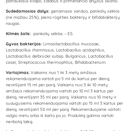
patrauklaus kvapo, saldaus ir primenančio anyžius skonio.
Sudedamosios dalys:
geriamasis vanduo, pankolių sėklos
(ne mažiau 25%), pieno rūgšties bakterijų ir bifidobakterijų
raugas.
Kilmės šalis:
pankolių sėklos – ES.
Gyvos bakterijos:
Limosilactobacillus mucosae,
Lactobacillus rhamnosus, Lactobacillus acidophilus,
Lactobacillus delbrückii subsp. Bulgaricus, Lactobacillus
casei, Streptococcus thermophilus, Bifidobacterium.
Vartojimas.
Vaikams nuo 1 iki 3 metų amžiaus
rekomenduojama vartoti po 5 ml du kartus per dieną,
neviršijant 15 ml per parą. Vaikams nuo 3 iki 10 metų
amžiaus rekomenduojama vartoti po 10 ml 3 kartus per
dieną, neviršijant 35 ml per parą. Vaikams nuo 10 metų ir
suaugusiems rekomenduojama vartoti po 15 ml 3 kartus per
dieną, neviršijant 50 ml per parą. Rekomenduojame vartoti
valgio metu arba iš karto po jo. Produktą galima vartoti
neribotą laiką.