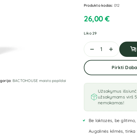
Produkto kodas:
012
26,00
€
Liko 29
Pirkti Daba
gorija:
BACTOHOUSE maisto papildai
Užsakymus išsiunči
užsakymams virš 5
nemokamas!
Be laktozės, be glitimo,
Augalinės kilmės, tink