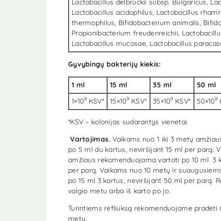
Lactobacillus delbrückii subsp. Bulgaricus, Lac
Lactobacillus acidophilus, Lactobacillus rha
thermophilus, Bifidobacterium animalis, Bifi
Propionibacterium freudenreichii, Lactobacil
Lactobacillus mucosae, Lactobacillus paracase
Gyvybingų bakterijų kiekis:
1 ml
15 ml
35 ml
50 ml
9
9
9
9
1×10
KSV*
15×10
KSV*
35×10
KSV*
50×10
*KSV – kolonijas sudarantys vienetai
Vartojimas.
Vaikams nuo 1 iki 3 metų amžia
po 5 ml du kartus, neviršijant 15 ml per parą. 
amžiaus rekomenduojama vartoti po 10 ml 3 ka
per parą. Vaikams nuo 10 metų ir suaugusiem
po 15 ml 3 kartus, neviršijant 50 ml per parą
valgio metu arba iš karto po jo.
Turintiems refliuksą rekomenduojame pradėti n
metu.