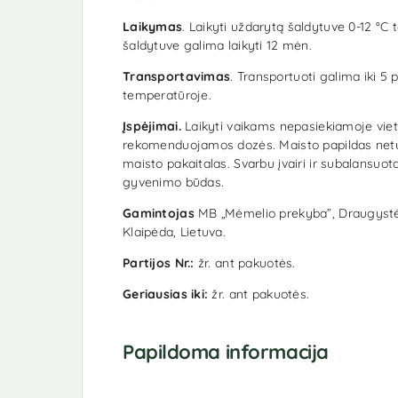
Laikymas
. Laikyti uždarytą šaldytuve 0-12 °C
šaldytuve galima laikyti 12 mėn.
Transportavimas
. Transportuoti galima iki 5 
temperatūroje.
Įspėjimai.
Laikyti vaikams nepasiekiamoje viet
rekomenduojamos dozės. Maisto papildas netu
maisto pakaitalas. Svarbu įvairi ir subalansuot
gyvenimo būdas.
Gamintojas
MB „Mėmelio prekyba”, Draugystės
Klaipėda, Lietuva.
Partijos Nr.:
žr. ant pakuotės.
Geriausias iki:
žr. ant pakuotės.
Papildoma informacija