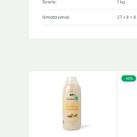
Svoris
1 kg
Išmatavimai
27 × 8 × 
-10%