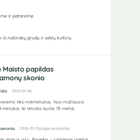
me ir patarsime
iš natūralių grudų ir sėklų kultūrų
e
Maisto papildas
amonų skonio
rtinimas:
5
iš 5
Vida
2026-01-04
visiems tiko mėmeliukas. Nuo mažiausio
metukai, iki tetutės kuriai 78 metai.
rtinimas:
5
iš 5
Raminta
2026-07-15
(įsigijo produktą)
as man is visu. Poveikis – juntamas greitai,