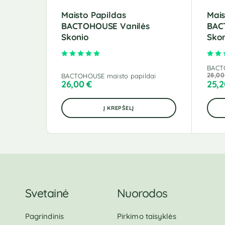
Maisto Papildas
Mais
BACTOHOUSE Vanilės
BAC
Skonio
Sko
Įvertinimas:
5.00
iš 5
BACT
28,0
BACTOHOUSE maisto papildai
26,00
€
25,
Į KREPŠELĮ
Svetainė
Nuorodos
Pagrindinis
Pirkimo taisyklės