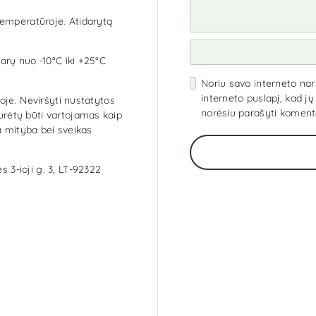
 temperatūroje. Atidarytą
parų nuo -10°C iki +25°C
Noriu savo interneto narš
interneto puslapį, kad jų 
oje. Neviršyti nustatytos
norėsiu parašyti koment
rėtų būti vartojamas kaip
a mityba bei sveikas
 3-ioji g. 3, LT-92322