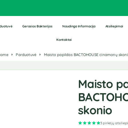
duotuvė
Gerosios Bakterijos
Naudinga Informacija
Atsiliepimai
Kontaktai
Home
Parduotuvė
Maisto papildas BACTOHOUSE cinamonų skon
Maisto pa
BACTOHO
skonio
Įvertinimas:
5.00
3
pirkėjų atsiliep