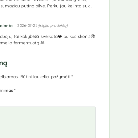
, maziau putino pilve. Perku jau kelinta syki.
rtinimas:
5
iš 5
olanta
2026-07-22
(įsigijo produktą)
uoju, tai kokybė👍 sveikata❤️ puikus skonis🤤
emelio fermentuotą 🫶
imą
elbiamas.
Būtini laukeliai pažymėti
*
tinimas
*