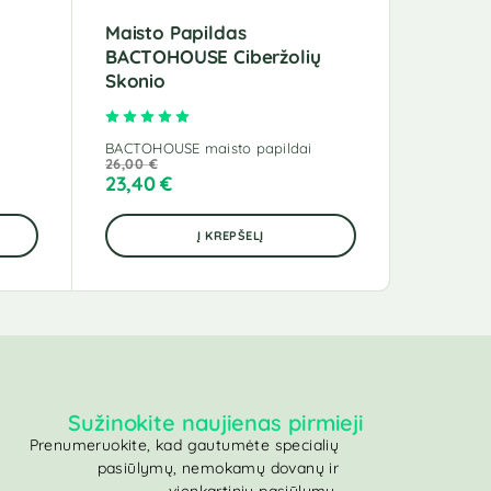
Maisto Papildas
Maisto 
BACTOHOUSE Ciberžolių
BACTOH
Skonio
Skonio
5
Įvertinimas:
5.00
iš 5
BACTOHOUSE maisto papildai
26,00
€
BACTOHOU
23,40
€
27,00
€
Į KREPŠELĮ
Sužinokite naujienas pirmieji
Prenumeruokite, kad gautumėte specialių
pasiūlymų, nemokamų dovanų ir