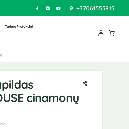
+37061555815
Tyrimų Protokolai
io
pildas
USE cinamonų
iš 5 (viso įvertinimų:
3
)
imai