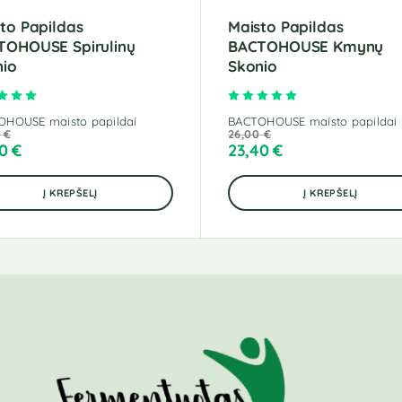
to Papildas
Maisto Papildas
TOHOUSE Spirulinų
BACTOHOUSE Kmynų
nio
Skonio
Įvertinimas:
5.00
iš 5
Įvertinimas:
5.00
iš 
OHOUSE maisto papildai
BACTOHOUSE maisto papildai
0
€
26,00
€
20
€
23,40
€
Į KREPŠELĮ
Į KREPŠELĮ