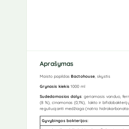
Aprašymas
Maisto papildas
Bactohouse
, skystis
Grynasis kiekis
1000 ml
Sudedamosios dalys
: geriamasis vanduo, fe
(8 %), cinamonas (0,1%), lakto ir bifidobakteri
reguliuojanti medžiaga (natrio hidrokarbonatas
Gyvybingos bakterijos: