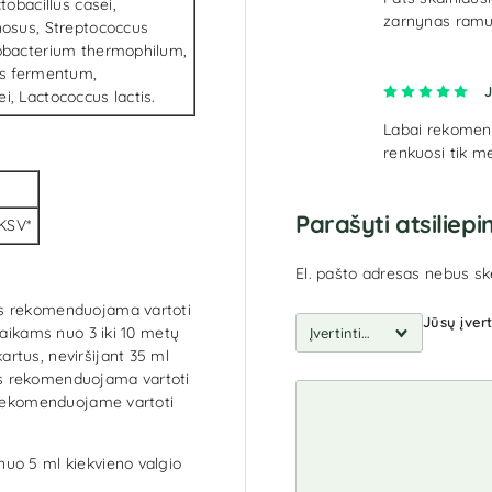
tobacillus casei,
zarnynas ramus
mnosus, Streptococcus
dobacterium thermophilum,
lus fermentum,
Įve
J
i, Lactococcus lactis.
Labai rekomend
renkuosi tik m
Parašyti atsiliep
KSV*
El. pašto adresas nebus sk
us rekomenduojama vartoti
Jūsų įver
Vaikams nuo 3 iki 10 metų
rtus, neviršijant 35 ml
s rekomenduojama vartoti
. Rekomenduojame vartoti
uo 5 ml kiekvieno valgio