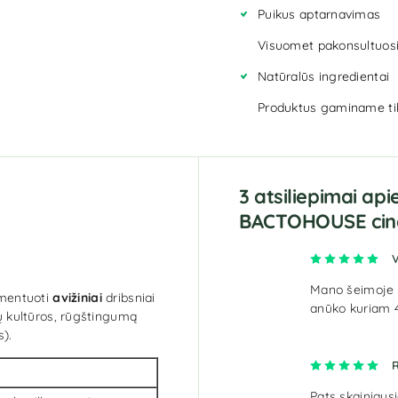
Puikus aptarnavimas
Visuomet pakonsultuosi
Natūralūs ingredientai
Produktus gaminame tik 
3 atsiliepimai api
BACTOHOUSE cin
Įve
Mano šeimoje 
rmentuoti
avižiniai
dribsniai
anūko kuriam 4 
jų kultūros, rūgštingumą
).
Įve
Pats skainiausi