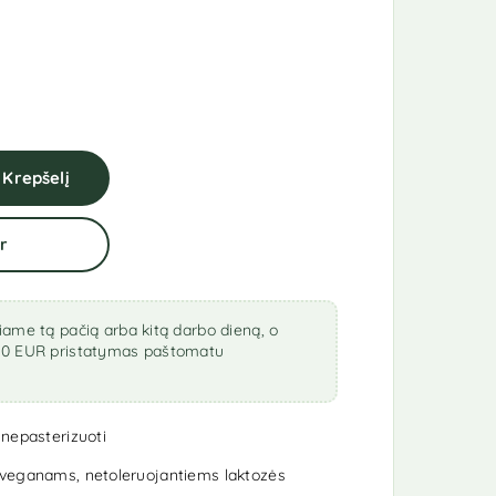
Į Krepšelį
r
ame tą pačią arba kitą darbo dieną, o
0 EUR pristatymas paštomatu
 nepasterizuoti
a veganams, netoleruojantiems laktozės