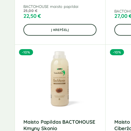
BACTOHOUSE maisto papildai
25,00
€
BACTOHO
22,50
€
27,00
Į KREPŠELĮ
-10%
-10%
Maisto Papildas BACTOHOUSE
Maisto
Kmynų Skonio
Ciberž