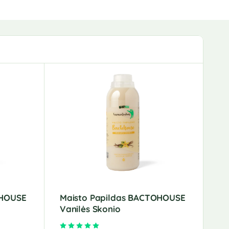
OHOUSE
Maisto Papildas BACTOHOUSE
Vanilės Skonio
5
Įvertinimas:
5.00
iš 5