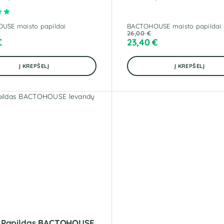
Įvertinimas:
5.00
iš 5
USE maisto papildai
BACTOHOUSE maisto papildai
26,00
€
€
23,40
€
Į KREPŠELĮ
Į KREPŠELĮ
 Papildas BACTOHOUSE