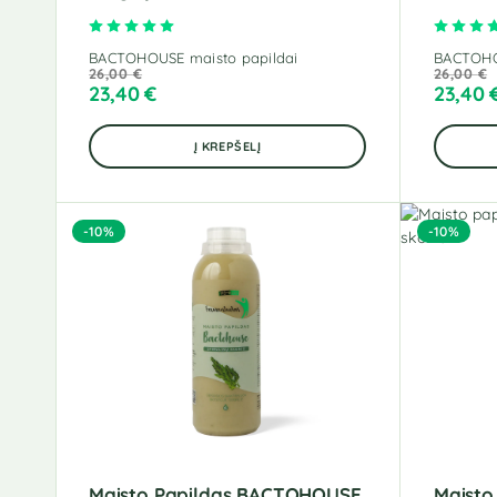
Įvertinimas:
5.00
iš 5
BACTOHOUSE maisto papildai
BACTOHO
26,00
€
26,00
€
23,40
€
23,40
Į KREPŠELĮ
-10%
-10%
Maisto Papildas BACTOHOUSE
Maisto