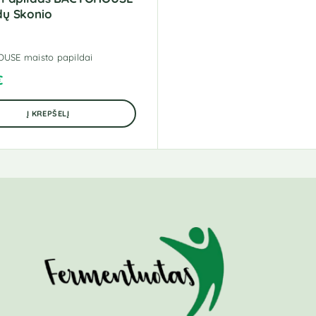
ų Skonio
USE maisto papildai
€
Į KREPŠELĮ