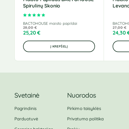
Spirulinų Skonio
Levand
Įvertinimas:
5.00
iš 5
BACTOHOUSE maisto papildai
BACTOHO
28,00
€
27,00
€
25,20
€
24,30
Į KREPŠELĮ
Svetainė
Nuorodos
Pagrindinis
Pirkimo taisyklės
Parduotuvė
Privatumo politika