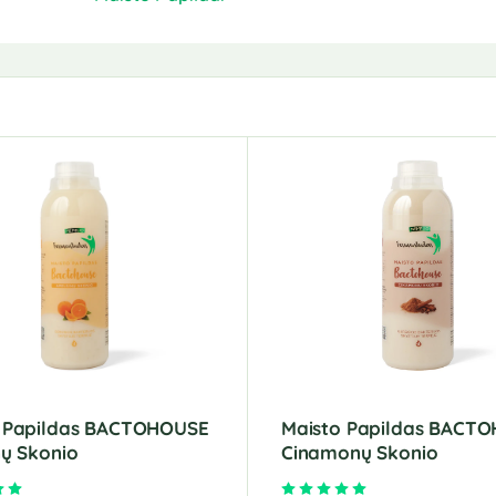
 Papildas BACTOHOUSE
Maisto Papildas BACT
nų Skonio
Cinamonų Skonio
Įvertinimas:
5.00
iš 5
Įvertinimas:
5.00
iš 