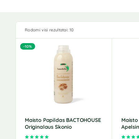
Rodomi visi rezultatai: 10
-10%
Maisto Papildas BACTOHOUSE
Maisto
Originalaus Skonio
Apelsi
Įvertinimas:
5.00
iš 5