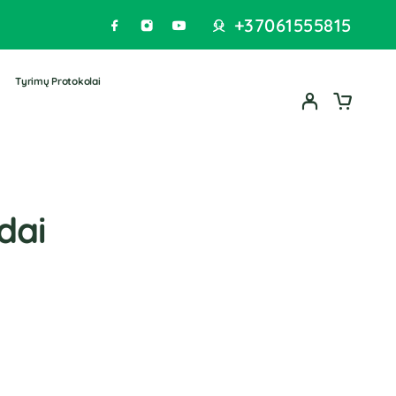
+37061555815
Tyrimų Protokolai
dai