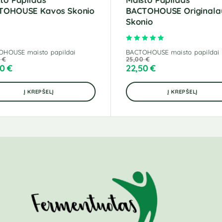
TOHOUSE Kavos Skonio
BACTOHOUSE Originala
Skonio
Įvertinimas:
5.00
iš 
OHOUSE maisto papildai
BACTOHOUSE maisto papildai
0
€
25,00
€
30
€
22,50
€
Į KREPŠELĮ
Į KREPŠELĮ