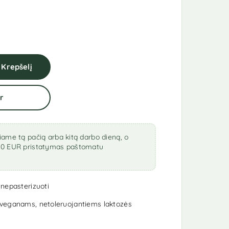
Į Krepšelį
r
ame tą pačią arba kitą darbo dieną, o
0 EUR pristatymas paštomatu
 nepasterizuoti
a veganams, netoleruojantiems laktozės