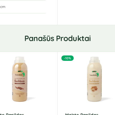
8 cm
Panašūs Produktai
-10%
to Papildas
Maisto Papildas