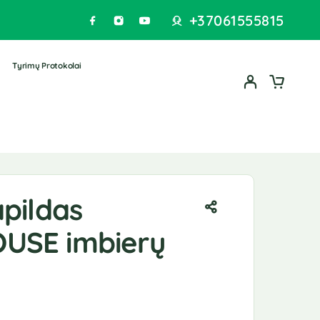
+37061555815
Tyrimų Protokolai
pildas
USE imbierų