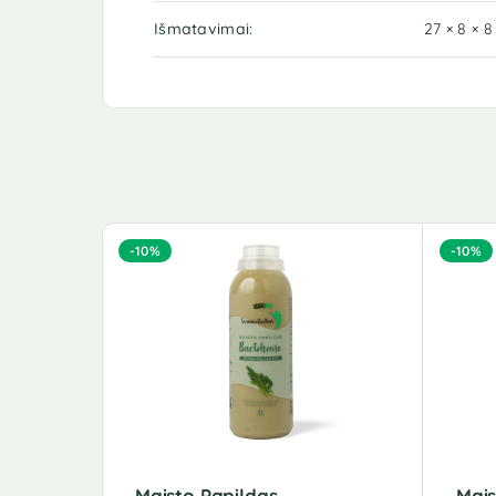
Išmatavimai
27 × 8 × 
-10%
-10%
Maisto Papildas
Mais