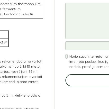
dobacterium thermophilum,
lus fermentum,
i, Lactococcus lactis.
KSV*
Noriu savo interneto narš
us rekomenduojama vartoti
interneto puslapį, kad jų 
Vaikams nuo 3 iki 10 metų
norėsiu parašyti koment
rtus, neviršijant 35 ml
s rekomenduojama vartoti
. Rekomenduojame vartoti
uo 5 ml kiekvieno valgio
 temperatūroje. Atidarytą