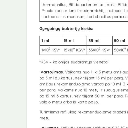
thermophilus, Bifidobacterium animalis, Bifi
Propionibacterium freudenreichii, Lactobacil
Lactobacillus mucosae, Lactobacillus paracase
Gyvybingų bakterijų kiekis:
1 ml
15 ml
35 ml
50 ml
9
9
9
9
1×10
KSV*
15×10
KSV*
35×10
KSV*
50×10
*KSV – kolonijas sudarantys vienetai
Vartojimas.
Vaikams nuo 1 iki 3 metų amžia
po 5 ml du kartus, neviršijant 15 ml per parą. 
amžiaus rekomenduojama vartoti po 10 ml 3 ka
per parą. Vaikams nuo 10 metų ir suaugusiem
po 15 ml 3 kartus, neviršijant 50 ml per parą
valgio metu arba iš karto po jo.
Turintiems refliuksą rekomenduojame pradėti n
metu.
Laikymas
. Laikyti uždarytą šaldytuve 0-12 °C