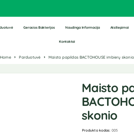
duotuvė
Gerosios Bakterijos
Naudinga Informacija
Atsiliepimai
Kontaktai
Home
Parduotuvė
Maisto papildas BACTOHOUSE imbierų skonio
Maisto pa
BACTOHO
skonio
Produkto kodas:
005