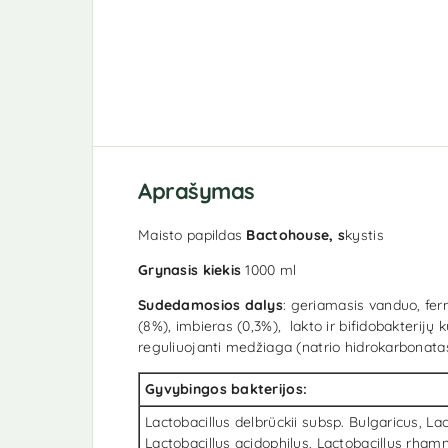
Aprašymas
Maisto papildas
Bactohouse, s
kystis
Grynasis kiekis
1000 ml
Sudedamosios dalys
: geriamasis vanduo, fe
(8%), imbieras (0,3%), lakto ir bifidobakterijų
reguliuojanti medžiaga (natrio hidrokarbonatas
Gyvybingos bakterijos:
Lactobacillus delbrückii subsp. Bulgaricus, Lac
Lactobacillus acidophilus, Lactobacillus rha