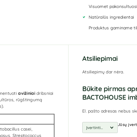
Visuomet pakonsultuosi
Natūralūs ingredientai
Produktus gaminame tik 
Atsiliepimai
Atsiliepimų dar nėra.
Būkite pirmas ap
rmentuoti
avižiniai
dribsniai
BACTOHOUSE imbi
 kultūros, rūgštingumą
).
El. pašto adresas nebus sk
Jūsų įver
tobacillus casei,
mnosus, Streptococcus