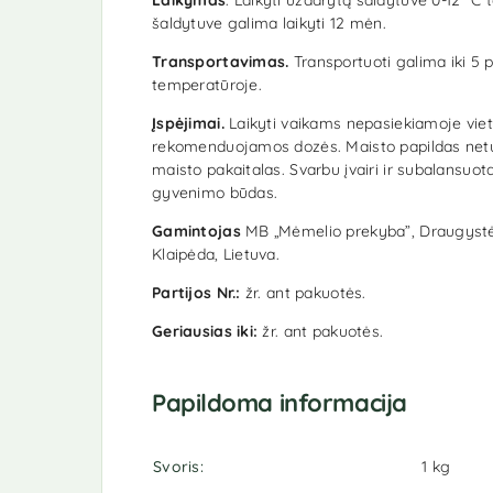
šaldytuve galima laikyti 12 mėn.
Transportavimas.
Transportuoti galima iki 5 p
temperatūroje.
Įspėjimai.
Laikyti vaikams nepasiekiamoje viet
rekomenduojamos dozės. Maisto papildas netu
maisto pakaitalas. Svarbu įvairi ir subalansuot
gyvenimo būdas.
Gamintojas
MB „Mėmelio prekyba”, Draugystės
Klaipėda, Lietuva.
Partijos Nr.:
žr. ant pakuotės.
Geriausias iki:
žr. ant pakuotės.
Papildoma informacija
Svoris
1 kg