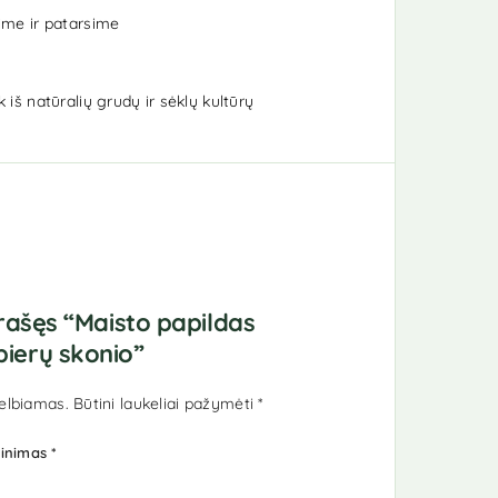
me ir patarsime
iš natūralių grudų ir sėklų kultūrų
rašęs “Maisto papildas
erų skonio”
elbiamas.
Būtini laukeliai pažymėti
*
tinimas
*