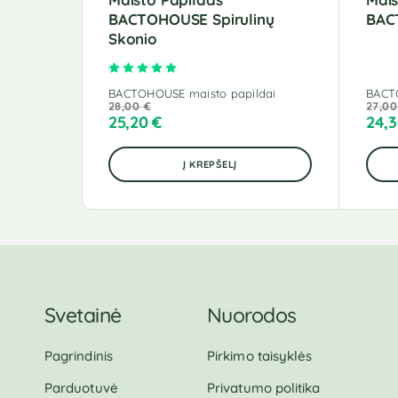
BACTOHOUSE Spirulinų
BAC
Skonio
Įvertinimas:
5.00
iš 5
BACTOHOUSE maisto papildai
BACT
28,00
€
27,0
25,20
€
24,
Į KREPŠELĮ
Svetainė
Nuorodos
Pagrindinis
Pirkimo taisyklės
Parduotuvė
Privatumo politika