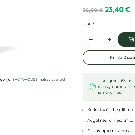
23,40
€
26,00
€
Liko 13
Pirkti Daba
gorija:
BACTOHOUSE maisto papildai
Užsakymus išsiunči
užsakymams virš 5
nemokamas!
Be laktozės, be glitimo,
Augalinės kilmės, tink
Puikus aptarnavimas