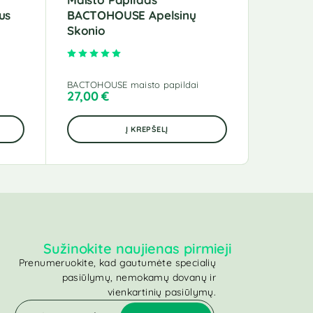
us
BACTOHOUSE Apelsinų
BACTO
Skonio
Skonio
5
Įvertinimas:
5.00
iš 5
BACTOHOUSE maisto papildai
BACTOHOU
27,00
€
26,00
€
Į KREPŠELĮ
Sužinokite naujienas pirmieji
Prenumeruokite, kad gautumėte specialių
pasiūlymų, nemokamų dovanų ir
vienkartinių pasiūlymų.