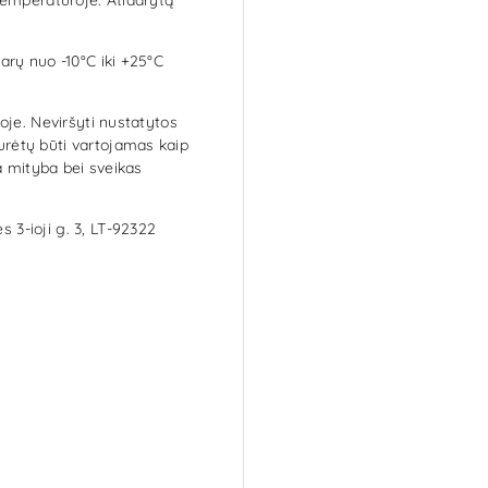
arų nuo -10°C iki +25°C
oje. Neviršyti nustatytos
rėtų būti vartojamas kaip
a mityba bei sveikas
 3-ioji g. 3, LT-92322