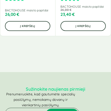
BACTOHOUSE maisto papildai
26,00
€
BACTOHOUSE maisto papildai
26,00
€
23,40
€
Į KREPŠELĮ
Į KREPŠELĮ
Sužinokite naujienas pirmieji
Prenumeruokite, kad gautumėte specialių
pasiūlymų, nemokamų dovanų ir
vienkartinių pasiūlymų.