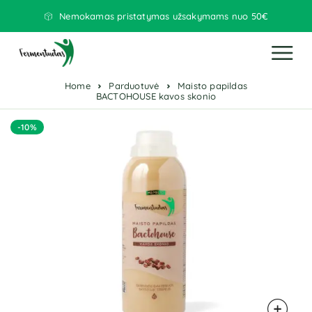
Nemokamas pristatymas užsakymams nuo 50€
Home
Parduotuvė
Maisto papildas
BACTOHOUSE kavos skonio
-10%