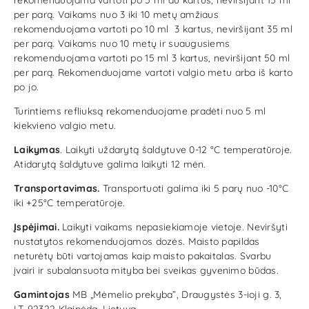
rekomenduojama vartoti po 5 ml du kartus, neviršijant 15 ml
per parą. Vaikams nuo 3 iki 10 metų amžiaus
rekomenduojama vartoti po 10 ml 3 kartus, neviršijant 35 ml
per parą. Vaikams nuo 10 metų ir suaugusiems
rekomenduojama vartoti po 15 ml 3 kartus, neviršijant 50 ml
per parą. Rekomenduojame vartoti valgio metu arba iš karto
po jo.
Turintiems refliuksą rekomenduojame pradėti nuo 5 ml
kiekvieno valgio metu.
Laikymas
. Laikyti uždarytą šaldytuve 0-12 °C temperatūroje.
Atidarytą šaldytuve galima laikyti 12 mėn.
Transportavimas.
Transportuoti galima iki 5 parų nuo -10°C
iki +25°C temperatūroje.
Įspėjimai.
Laikyti vaikams nepasiekiamoje vietoje. Neviršyti
nustatytos rekomenduojamos dozės. Maisto papildas
neturėtų būti vartojamas kaip maisto pakaitalas. Svarbu
įvairi ir subalansuota mityba bei sveikas gyvenimo būdas.
Gamintojas
MB „Mėmelio prekyba”, Draugystės 3-ioji g. 3,