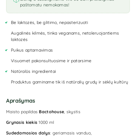
paštomatu nemokamas!
Be laktozės, be glitimo, nepasterizuoti
Augalinės kilmės, tinka veganams, netoleruojantiems
laktozės
Puikus aptarnavimas
Visuomet pakonsultuosime ir patarsime
Natūralūs ingredientai
Produktus gaminame tik iš natūralių grudų ir sėklų kultūrų
Aprašymas
Maisto papildas
Bactohouse
, skystis
Grynasis kiekis
1000 ml
Sudedamosios dalys
: geriamasis vanduo,