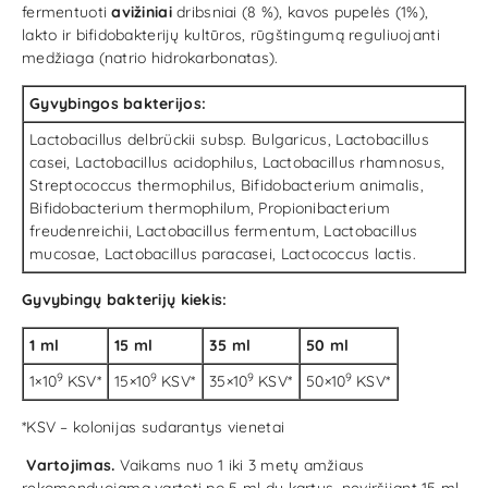
fermentuoti
avižiniai
dribsniai (8 %), kavos pupelės (1%),
lakto ir bifidobakterijų kultūros, rūgštingumą reguliuojanti
medžiaga (natrio hidrokarbonatas).
Gyvybingos bakterijos:
Lactobacillus delbrückii subsp. Bulgaricus, Lactobacillus
casei, Lactobacillus acidophilus, Lactobacillus rhamnosus,
Streptococcus thermophilus, Bifidobacterium animalis,
Bifidobacterium thermophilum, Propionibacterium
freudenreichii, Lactobacillus fermentum, Lactobacillus
mucosae, Lactobacillus paracasei, Lactococcus lactis.
Gyvybingų bakterijų kiekis:
1 ml
15 ml
35 ml
50 ml
9
9
9
9
1×10
KSV*
15×10
KSV*
35×10
KSV*
50×10
KSV*
*KSV – kolonijas sudarantys vienetai
Vartojimas.
Vaikams nuo 1 iki 3 metų amžiaus