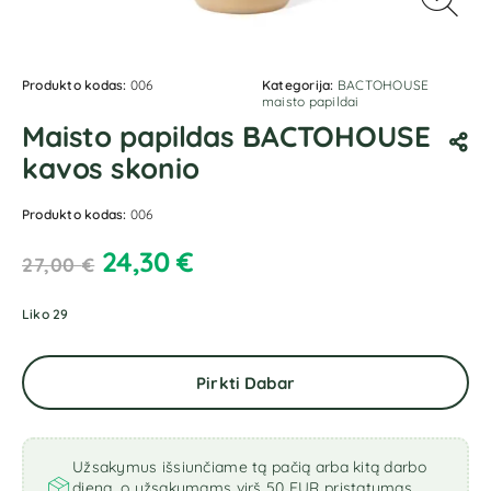
Produkto kodas:
006
Kategorija:
BACTOHOUSE
maisto papildai
Maisto papildas BACTOHOUSE
kavos skonio
Produkto kodas:
006
24,30
€
27,00
€
Liko 29
Pirkti Dabar
Užsakymus išsiunčiame tą pačią arba kitą darbo
dieną, o užsakymams virš 50 EUR pristatymas