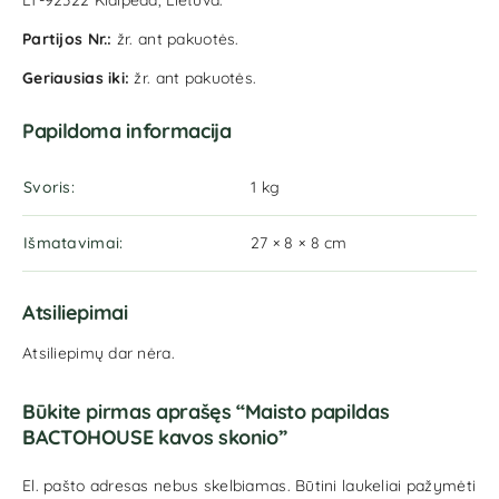
LT-92322 Klaipėda, Lietuva.
Partijos Nr.:
žr. ant pakuotės.
Geriausias iki:
žr. ant pakuotės.
Papildoma informacija
Svoris
1 kg
Išmatavimai
27 × 8 × 8 cm
Atsiliepimai
Atsiliepimų dar nėra.
Būkite pirmas aprašęs “Maisto papildas
BACTOHOUSE kavos skonio”
El. pašto adresas nebus skelbiamas.
Būtini laukeliai pažymėti