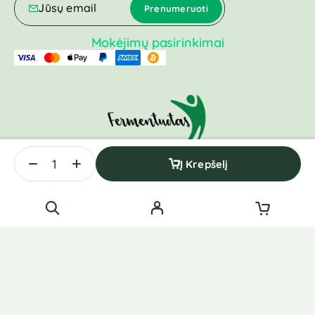
Mokėjimų pasirinkimai
Į Krepšelį
Visos teisės saugomos © Mėmelio Fermentuotas 2025.
Svetainių priežiūra:
Websvetaines.lt