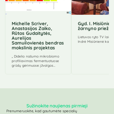
Michelle Scriver,
Gyd. I. Misiūnie
Anastasijos Zaiko,
žarnyno priežiū
Rūtos Gudaitytės,
Lietuvos ryto TV laido
Aurelijos
Indrė Misiūnienė kalba
Samuilovienės bendras
mokslinis projektas
„ Didelio našumo mikrobiomo
profiliavimas fermentuotuose
grūdų gėrimuose: įžvalgos…
Sužinokite naujienas pirmieji
Prenumeruokite, kad gautumėte specialių