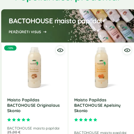
BACTOHOUSE maisto papildai
PERŽIŪRĖTI VISUS
-10%
Maisto Papildas
Maisto Papildas
BACTOHOUSE Originalaus
BACTOHOUSE Apelsinų
Skonio
Skonio
Įvertinimas:
5.00
iš 5
Įvertinimas:
5.00
iš 5
BACTOHOUSE maisto papildai
25,00
€
BACTOHOUSE maisto papildai