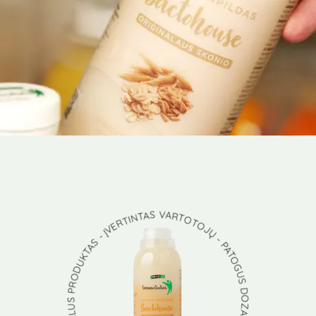
ITIN DAUG GERŲJŲ BAKTERIJŲ - NATŪRALUS PRODUKTAS - ĮVERTINTAS VARTOTOJŲ - PATOGUS DOZAVIMAS -