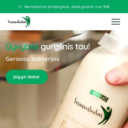
Nemokamas pristatymas užsakymams nuo 50€
gyvybės
gurgšnis tau!
gerosios bakterijos
įsigyti dabar