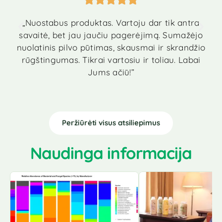
„Nuostabus produktas. Vartoju dar tik antra
„A
savaitė, bet jau jaučiu pagerėjimą. Sumažėjo
nuolatinis pilvo pūtimas, skausmai ir skrandžio
o
rūgštingumas. Tikrai vartosiu ir toliau. Labai
Jums ačiū!”
Peržiūrėti visus atsiliepimus
Naudinga informacija