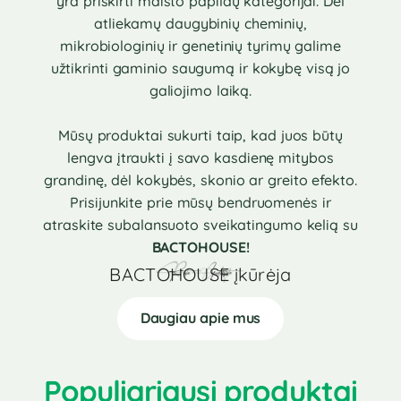
yra priskirti maisto papildų kategorijai. Dėl
atliekamų daugybinių cheminių,
mikrobiologinių ir genetinių tyrimų galime
užtikrinti gaminio saugumą ir kokybę visą jo
galiojimo laiką.
Mūsų produktai sukurti taip, kad juos būtų
lengva įtraukti į savo kasdienę mitybos
grandinę, dėl kokybės, skonio ar greito efekto.
Prisijunkite prie mūsų bendruomenės ir
atraskite subalansuoto sveikatingumo kelią su
BACTOHOUSE!
BACTOHOUSE įkūrėja
Daugiau apie mus
Populiariausi produktai