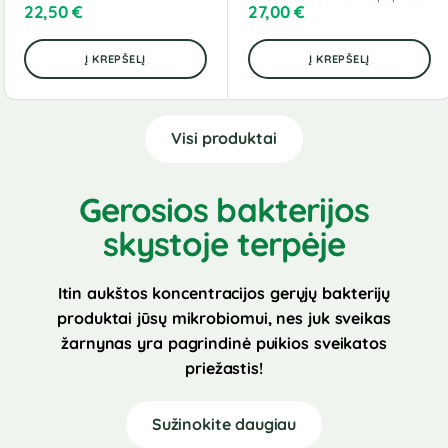
22,50
€
27,00
€
Į KREPŠELĮ
Į KREPŠELĮ
Visi produktai
Gerosios bakterijos
skystoje terpėje
Itin aukštos koncentracijos gerųjų bakterijų
produktai jūsų mikrobiomui, nes juk sveikas
žarnynas yra pagrindinė puikios sveikatos
priežastis!
Sužinokite daugiau